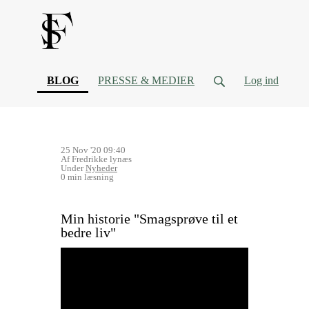
(current)
BLOG
PRESSE & MEDIER
Log ind
25 Nov '20 09:40
Af Fredrikke lynæs
Under
Nyheder
0 min læsning
Min historie "Smagsprøve til et
bedre liv"