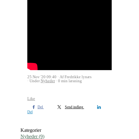
25 Nov '20 09:40
Af Fredrikke lynæs
Under
Nyheder
0 min læsning
Like
Del
Send indlæg
Del
Kategorier
Nyheder
(9)