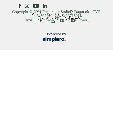
Copyright © 2026
Frederikke Strand
·
Danmark
·
CVR
nr. 34507309
·
(+45) 28716014
Powered by