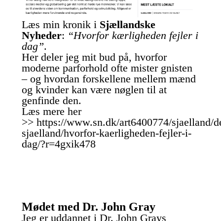
Læs min kronik i
Sjællandske
Nyheder
:
“Hvorfor kærligheden fejler i
dag”
.
Her deler jeg mit bud på, hvorfor
moderne parforhold ofte mister gnisten
– og hvordan forskellene mellem mænd
og kvinder kan være nøglen til at
genfinde den.
Læs mere her
>> https://www.sn.dk/art6400774/sjaelland/d
sjaelland/hvorfor-kaerligheden-fejler-i-
dag/?r=4gxik478
Mødet med Dr. John Gray
Jeg er uddannet i Dr. John Grays