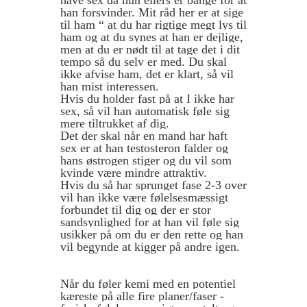
have sex da hun ellers er bange for at
han forsvinder. Mit råd her er at sige
til ham “ at du har rigtige megt lys til
ham og at du synes at han er dejlige,
men at du er nødt til at tage det i dit
tempo så du selv er med. Du skal
ikke afvise ham, det er klart, så vil
han mist interessen.
Hvis du holder fast på at I ikke har
sex, så vil han automatisk føle sig
mere tiltrukket af dig.
Det der skal når en mand har haft
sex er at han testosteron falder og
hans østrogen stiger og du vil som
kvinde være mindre attraktiv.
Hvis du så har sprunget fase 2-3 over
vil han ikke være følelsesmæssigt
forbundet til dig og der er stor
sandsynlighed for at han vil føle sig
usikker på om du er den rette og han
vil begynde at kigger på andre igen.
Når du føler kemi med en potentiel
kæreste på alle fire planer/faser -