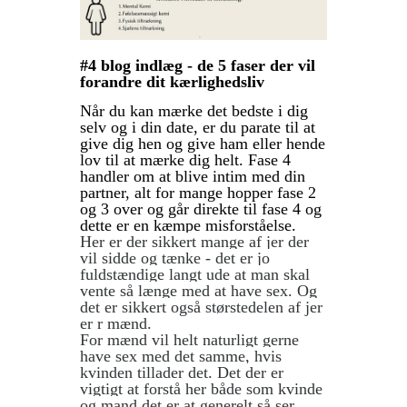
#4
blog indlæg - de 5 faser der vil
forandre dit kærlighedsliv
Når du kan mærke det bedste i dig
selv og i din date, er du parate til at
give dig hen og give ham eller hende
lov til at mærke dig helt. Fase 4
handler om at blive intim med din
partner, alt for mange hopper fase 2
og 3 over og går direkte til fase 4 og
dette er en kæmpe misforståelse.
Her er der sikkert mange af jer der
vil sidde og tænke - det er jo
fuldstændige langt ude at man skal
vente så længe med at have sex. Og
det er sikkert også størstedelen af jer
er r mænd.
For mænd vil helt naturligt gerne
have sex med det samme, hvis
kvinden tillader det. Det der er
vigtigt at forstå her både som kvinde
og mand det er at generelt så ser