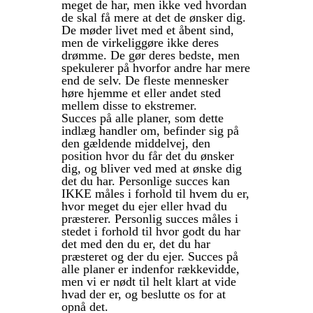
meget de har, men ikke ved hvordan
de skal få mere at det de ønsker dig.
De møder livet med et åbent sind,
men de virkeliggøre ikke deres
drømme. De gør deres bedste, men
spekulerer på hvorfor andre har mere
end de selv. De fleste mennesker
høre hjemme et eller andet sted
mellem disse to ekstremer.
Succes på alle planer, som dette
indlæg handler om, befinder sig på
den gældende middelvej, den
position hvor du får det du ønsker
dig, og bliver ved med at ønske dig
det du har. Personlige succes kan
IKKE måles i forhold til hvem du er,
hvor meget du ejer eller hvad du
præsterer. Personlig succes måles i
stedet i forhold til hvor godt du har
det med den du er, det du har
præsteret og der du ejer. Succes på
alle planer er indenfor rækkevidde,
men vi er nødt til helt klart at vide
hvad der er, og beslutte os for at
opnå det.