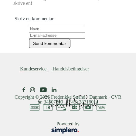
skrive en!
Skriv en kommentar
Kundeservice
Handelsbetingelser
Copyright © 2026
Frederikke Strand
·
Danmark
·
CVR
nr. 34507309
·
(+45) 28716014
Powered by