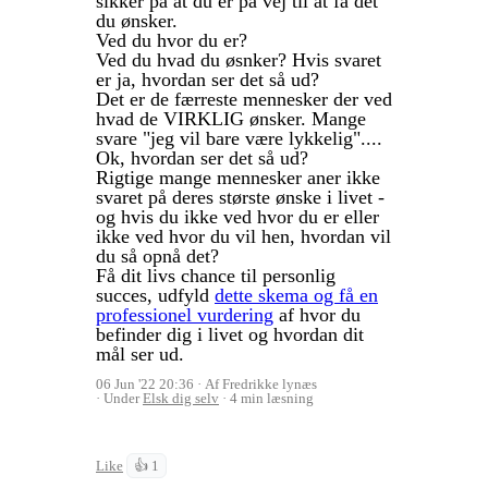
sikker på at du er på vej til at få det
du ønsker.
Ved du hvor du er?
Ved du hvad du øsnker? Hvis svaret
er ja, hvordan ser det så ud?
Det er de færreste mennesker der ved
hvad de VIRKLIG ønsker. Mange
svare "jeg vil bare være lykkelig"....
Ok, hvordan ser det så ud?
Rigtige mange mennesker aner ikke
svaret på deres største ønske i livet -
og hvis du ikke ved hvor du er eller
ikke ved hvor du vil hen, hvordan vil
du så opnå det?
Få dit livs chance til personlig
succes, udfyld
dette skema og få en
professionel vurdering
af hvor du
befinder dig i livet og hvordan dit
mål ser ud.
06 Jun '22 20:36
Af Fredrikke lynæs
Under
Elsk dig selv
4 min læsning
Like
👍 1