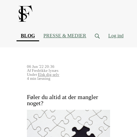
(current)
BLOG
PRESSE & MEDIER
Log ind
06 Jun '22 20:36
Af Fredrikke lynæs
Under
Elsk dig selv
4 min læsning
Føler du altid at der mangler
noget?