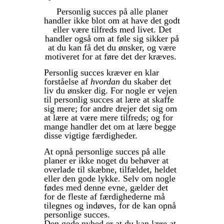
Personlig succes på alle planer
handler ikke blot om at have det godt
eller være tilfreds med livet. Det
handler også om at føle sig sikker på
at du kan få det du ønsker, og være
motiveret for at føre det der kræves.
Personlig succes kræver en klar
forståelse af
hvordan
du skaber det
liv du ønsker dig. For nogle er vejen
til personlig succes at lære at skaffe
sig mere; for andre drejer det sig om
at lære at være mere tilfreds; og for
mange handler det om at lære begge
disse vigtige færdigheder.
At opnå personlige succes på alle
planer er ikke noget du behøver at
overlade til skæbne, tilfældet, heldet
eller den gode lykke. Selv om nogle
fødes med denne evne, gælder det
for de fleste af færdighederne må
tilegnes og indøves, for de kan opnå
personlige succes.
Den gode nyhed er at du kan lære at