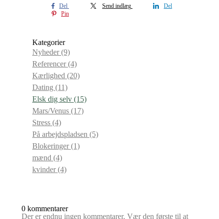
Del
Send indlæg
Del
Pin
Kategorier
Nyheder
(9)
Referencer
(4)
Kærlighed
(20)
Dating
(11)
Elsk dig selv
(15)
Mars/Venus
(17)
Stress
(4)
På arbejdspladsen
(5)
Blokeringer
(1)
mænd
(4)
kvinder
(4)
0 kommentarer
Der er endnu ingen kommentarer. Vær den første til at