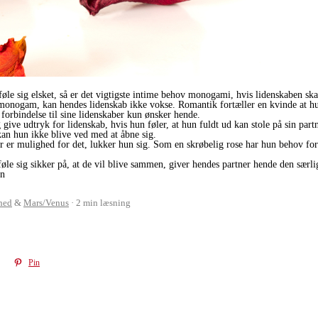
føle sig elsket, så er det vigtigste intime behov monogami, hvis lidenskaben
monogam, kan hendes lidenskab ikke vokse. Romantik fortæller en kvinde at hun 
 forbindelse til sine lidenskaber kun ønsker hende.
 give udtryk for lidenskab, hvis hun føler, at hun fuldt ud kan stole på sin pa
 kan hun ikke blive ved med at åbne sig.
r er mulighed for det, lukker hun sig. Som en skrøbelig rose har hun behov fo
t føle sig sikker på, at de vil blive sammen, giver hendes partner hende den særl
en
hed
&
Mars/Venus
2 min læsning
Pin