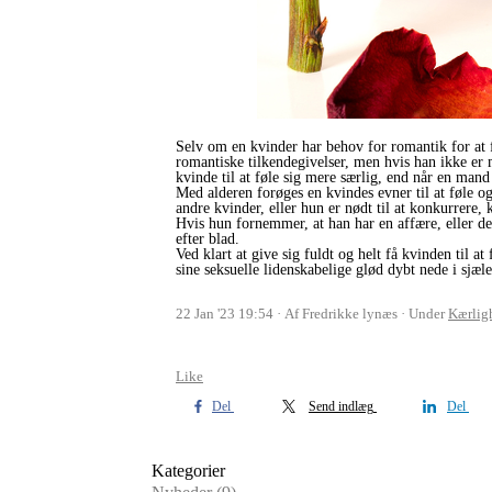
Selv om en kvinder har behov for romantik for at 
romantiske tilkendegivelser, men hvis han ikke er 
kvinde til at føle sig mere særlig, end når en mand
Med alderen forøges en kvindes evner til at føle og
andre kvinder, eller hun er nødt til at konkurrere,
Hvis hun fornemmer, at han har en affære, eller de
efter blad.
Ved klart at give sig fuldt og helt få kvinden til a
sine seksuelle lidenskabelige glød dybt nede i sjæl
22 Jan '23 19:54
Af Fredrikke lynæs
Under
Kærlig
Like
Del
Send indlæg
Del
Kategorier