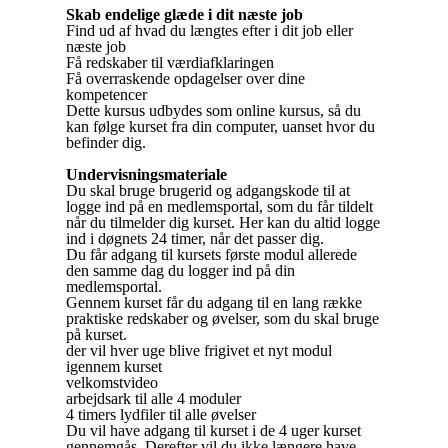
Skab endelige glæde i dit næste job
Find ud af hvad du længtes efter i dit job eller
næste job
Få redskaber til værdiafklaringen
Få overraskende opdagelser over dine
kompetencer
Dette kursus udbydes som online kursus, så du
kan følge kurset fra din computer, uanset hvor du
befinder dig.
Undervisningsmateriale
Du skal bruge brugerid og adgangskode til at
logge ind på en medlemsportal, som du får tildelt
når du tilmelder dig kurset. Her kan du altid logge
ind i døgnets 24 timer, når det passer dig.
Du får adgang til kursets første modul allerede
den samme dag du logger ind på din
medlemsportal.
Gennem kurset får du adgang til en lang række
praktiske redskaber og øvelser, som du skal bruge
på kurset.
der vil hver uge blive frigivet et nyt modul
igennem kurset
velkomstvideo
arbejdsark til alle 4 moduler
4 timers lydfiler til alle øvelser
Du vil have adgang til kurset i de 4 uger kurset
gennemgås. Derefter vil du ikke længere have