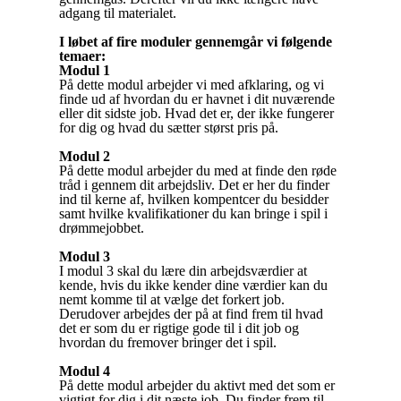
adgang til materialet.
I løbet af fire moduler gennemgår vi følgende
temaer:
Modul 1
På dette modul arbejder vi med afklaring, og vi
finde ud af hvordan du er havnet i dit nuværende
eller dit sidste job. Hvad det er, der ikke fungerer
for dig og hvad du sætter størst pris på.
Modul 2
På dette modul arbejder du med at finde den røde
tråd i gennem dit arbejdsliv. Det er her du finder
ind til kerne af, hvilken kompentcer du besidder
samt hvilke kvalifikationer du kan bringe i spil i
drømmejobbet.
Modul 3
I modul 3 skal du lære din arbejdsværdier at
kende, hvis du ikke kender dine værdier kan du
nemt komme til at vælge det forkert job.
Derudover arbejdes der på at find frem til hvad
det er som du er rigtige gode til i dit job og
hvordan du fremover bringer det i spil.
Modul 4
På dette modul arbejder du aktivt med det som er
vigtigt for dig i dit næste job. Du finder frem til,