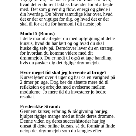
hvad det er du rent faktisk brænder for at arbejde
med. Det som giver dig flow, energi og glæde i
din hverdag. Du bliver samtidige klar over, hvad
det er der er vigtigst for dig, og hvad det er der
skal til for at du for harmoni i dit næste job.
Modul 5 (Bonus)
I dette modul arbejder du med opfølgning af dette
kursus, hvad du har lært og og hvad du skal
huske dig selv på. Derudover laver du en strategi
for hvordan du komme videre med dit
drømmejob. Du er nødt til også at tage handling,
hvis du ønsker dig det rigtige drømmejob.
Hvor meget tid skal jeg forvente at bruge?
Kurset løber over 4 uger og har ca en varighed på
2 timer pr. uge. Dog bør du afsætte mere tid til
refleksion og arbejdet med øvelserne mellem
modulerne. Jo mere tid du investerer jo bedre
resultat.
Frederikke Strand:
Gennem kurser, erfaring & rådgivning har jeg
hjulpet rigtige mange med at finde deres drømme.
Denne viden og deres succeshistorier har jeg
omsat til dette online kursus, så du formår at finde
netop det drømmejob som du længtes efter.