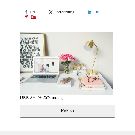
Del
Send indlæg
Del
Pin
DKK
276
(+ 25% moms)
Køb nu