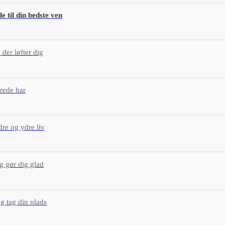
e til din bedste ven
er løfter dig
rede har
re og ydre liv
g gør dig glad
 tag din plads