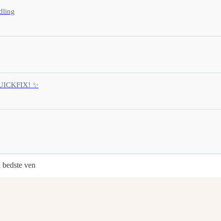
dling
 QUICKFIX! ✨
n bedste ven