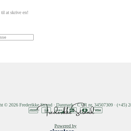
il at skrive en!
ht © 2026
Frederikke Strand
·
Danmark
·
CVR nr. 34507309
·
(+45) 
Powered by