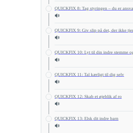
QUICKFIX 8: Tag styringen – du er ansvarl
QUICKFIX 9: Giv slip på det, der ikke tje
QUICKFIX 10: Lyt til din indre stemme og
QUICKFIX 11: Tal kærligt til dig selv
QUICKFIX 12: Skab et øjeblik af ro
QUICKFIX 13: Elsk dit indre barn