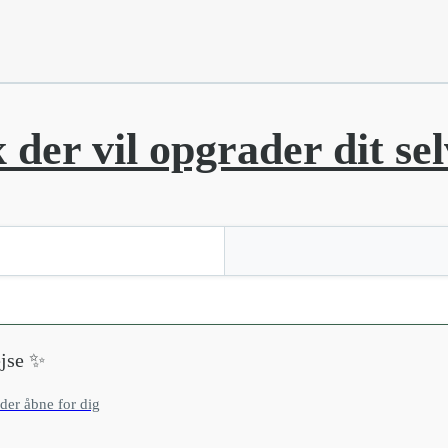
x der vil opgrader dit s
jse ✨
der åbne for dig