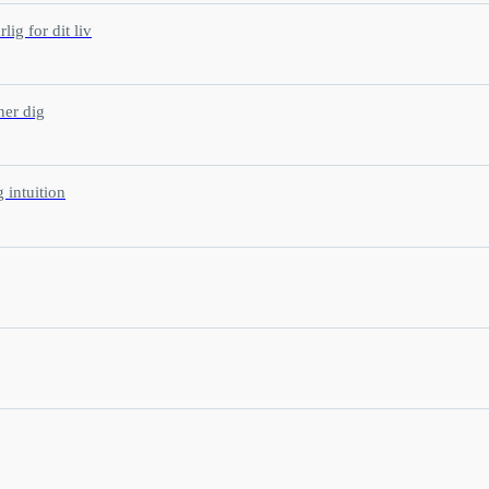
ig for dit liv
ner dig
 intuition