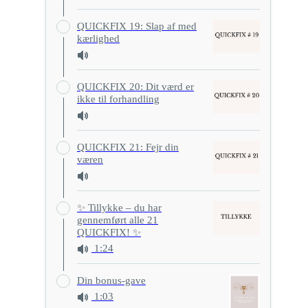
QUICKFIX 19: Slap af med
kærlighed
QUICKFIX 20: Dit værd er
ikke til forhandling
QUICKFIX 21: Fejr din
væren
✨ Tillykke – du har
gennemført alle 21
QUICKFIX! ✨
1:24
Din bonus-gave
1:03