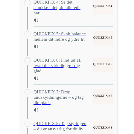
QUICKFIX 4: Se det
smukke i det, du allerede
har
QUICKFIX 5: Skab balance
mellem dit indre og ydre liv
QUICKFIX 6: Find ud af,
hvad der virkelig gør dig
glad
QUICKFIX 7: Drop
undskyldningerne – og tag
din plads
QUICKFIX 8: Tag styringen
– du er ansvarlig for dit liv