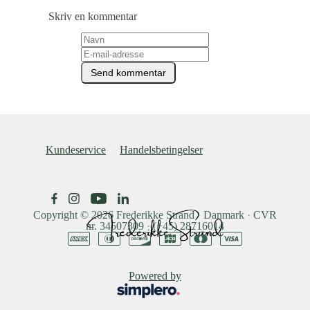
Skriv en kommentar
Kundeservice
Handelsbetingelser
Copyright © 2026
Frederikke Strand
·
Danmark
·
CVR
nr. 34507309
·
(+45) 28716014
Powered by